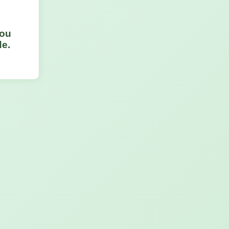
 ou
de.