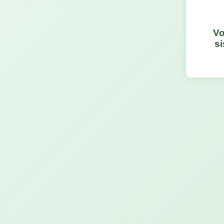
Vo
si